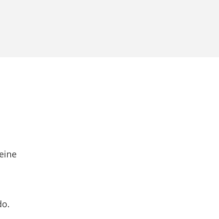
eine
do.