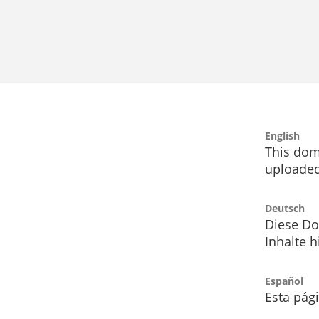
English
This dom
uploaded
Deutsch
Diese Do
Inhalte h
Español
Esta pág