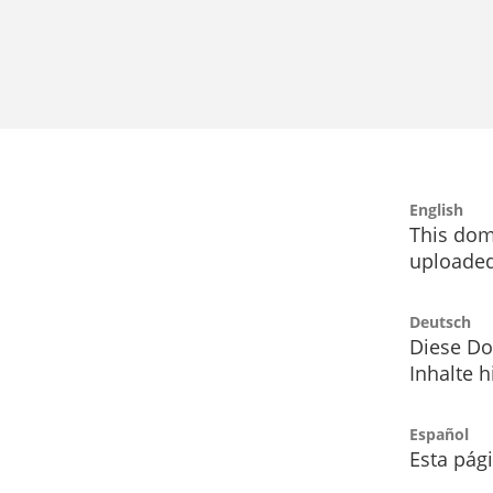
English
This dom
uploaded
Deutsch
Diese Do
Inhalte h
Español
Esta pág