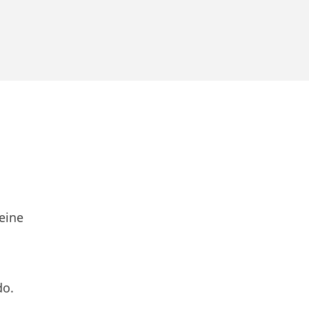
eine
do.