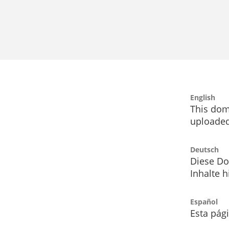
English
This dom
uploaded
Deutsch
Diese Do
Inhalte h
Español
Esta pág