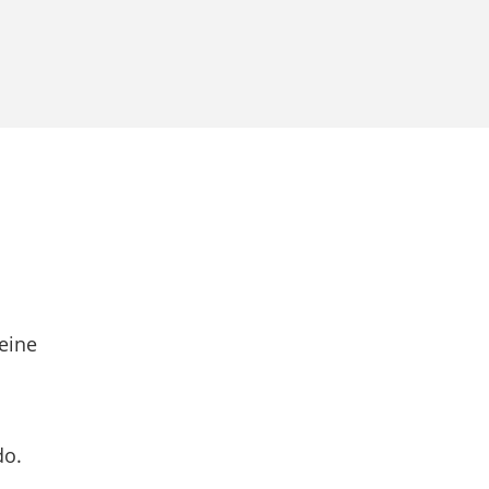
eine
do.