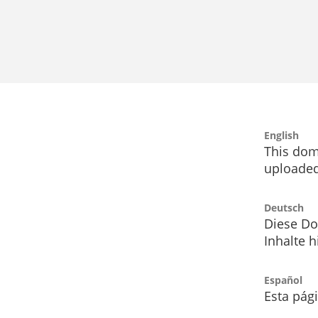
English
This dom
uploaded
Deutsch
Diese Do
Inhalte h
Español
Esta pág