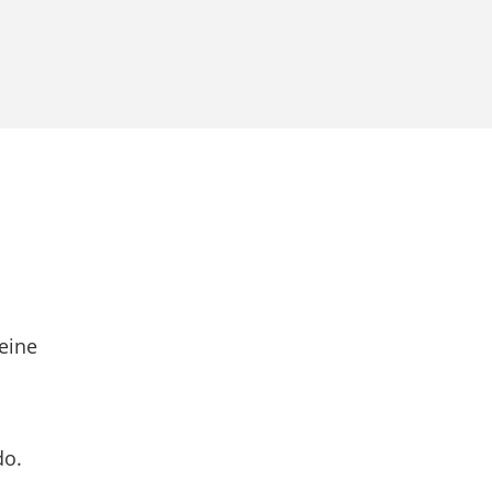
eine
do.