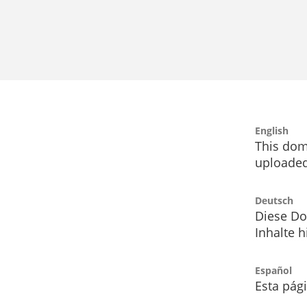
English
This dom
uploaded
Deutsch
Diese Do
Inhalte h
Español
Esta pág