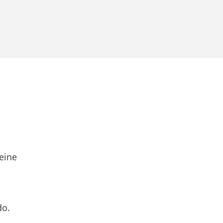
eine
do.