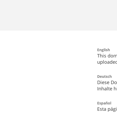
English
This dom
uploaded
Deutsch
Diese Do
Inhalte h
Español
Esta pág