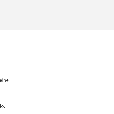
eine
do.