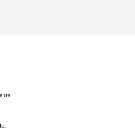
eine
do.