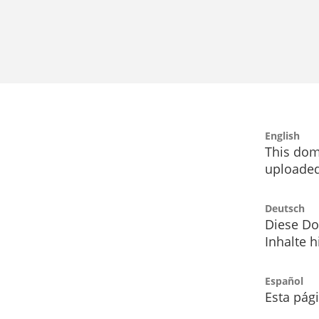
English
This dom
uploaded
Deutsch
Diese Do
Inhalte h
Español
Esta pág