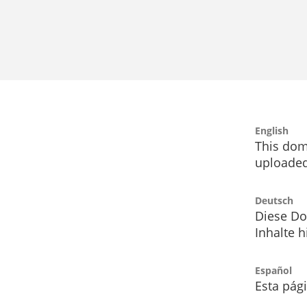
English
This dom
uploaded
Deutsch
Diese Do
Inhalte h
Español
Esta pág