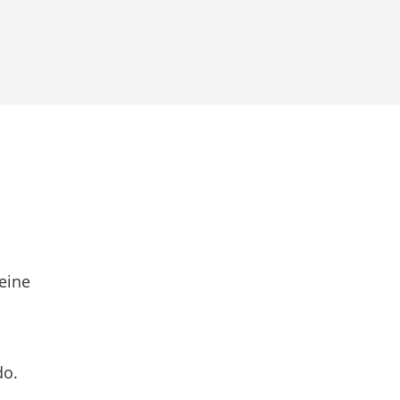
eine
do.