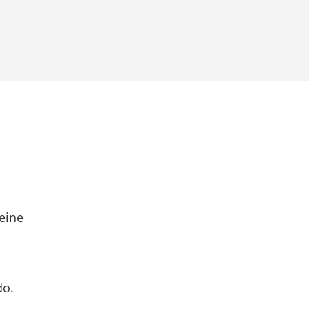
eine
do.