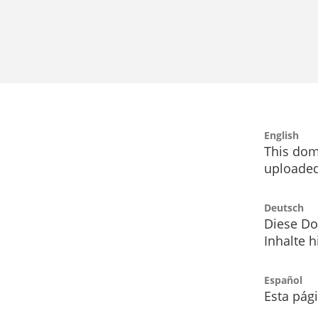
English
This dom
uploaded
Deutsch
Diese Do
Inhalte h
Español
Esta pág