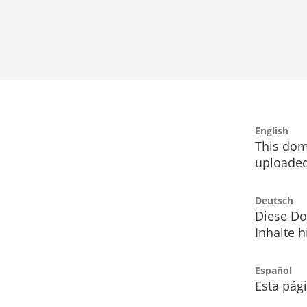
English
This dom
uploaded
Deutsch
Diese Do
Inhalte h
Español
Esta pág