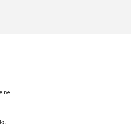
eine
do.