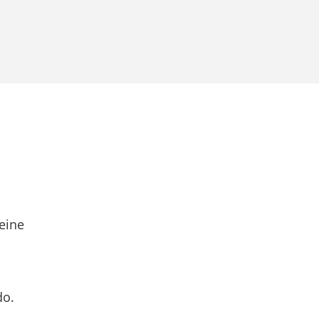
eine
do.