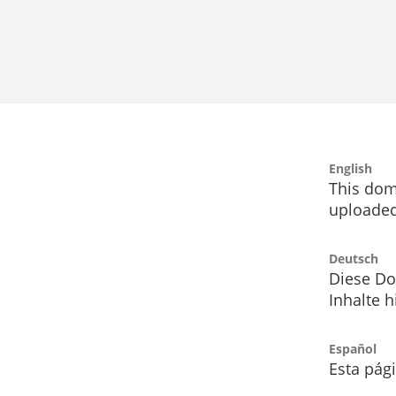
English
This dom
uploaded
Deutsch
Diese Do
Inhalte h
Español
Esta pág